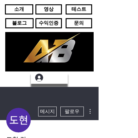
소개
영상
테스트
블로그
수익인증
문의
로그인
더보기
메시지
팔로우