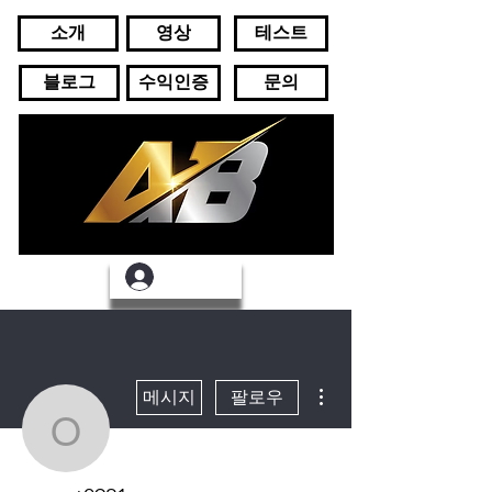
소개
영상
테스트
블로그
수익인증
문의
로그인
더보기
메시지
팔로우
omyut0921
운영자