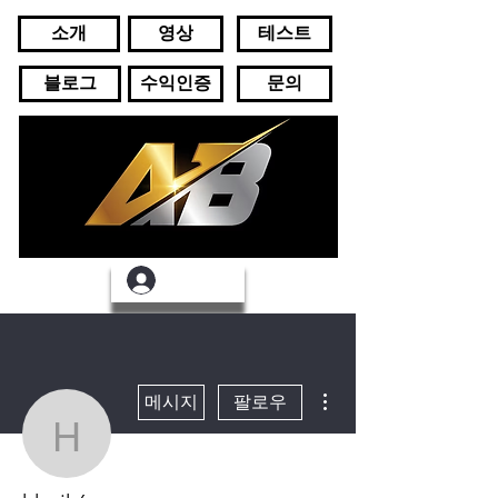
소개
영상
테스트
블로그
수익인증
문의
로그인
더보기
메시지
팔로우
hhgjk6