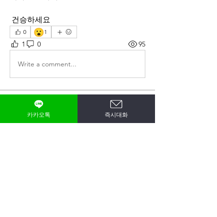
 건승하세요
😮
0
1
1
0
95
Write a comment...
소개
카카오톡
즉시대화
자신의 수익을 공유하는 공간입니다
명
종완 최
팔로우
sdyoun
팔로우
sdyoun
expert5104
팔로우
expert5104
배사장
팔로우