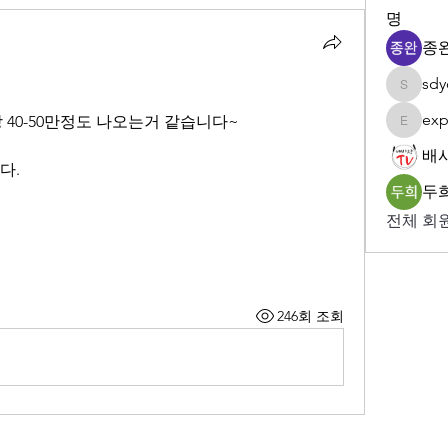
명
종완
sdy
sdyoun
exp
 40-50만정도 나오는거 같습니다~
expert5
배
다.
두희
전체 회원
246회 조회