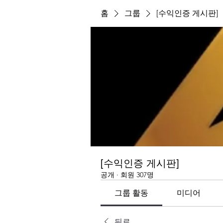
홈
그룹
[수익인증 게시판]
[수익인증 게시판]
공개
·
회원 307명
그룹 활동
미디어
뒤로