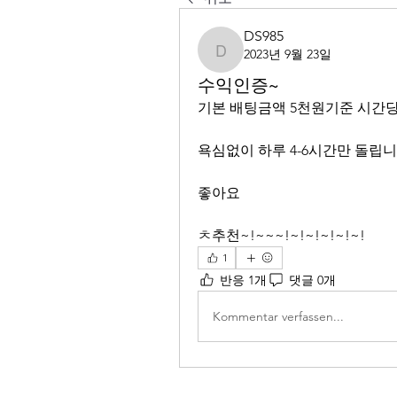
DS985
2023년 9월 23일
DS985
수익인증~
기본 배팅금액 5천원기준 시간당
욕심없이 하루 4-6시간만 돌립니
좋아요 
ㅊ추천~!~~~!~!~!~!~!~!
1
반응 1개
댓글 0개
Kommentar verfassen...