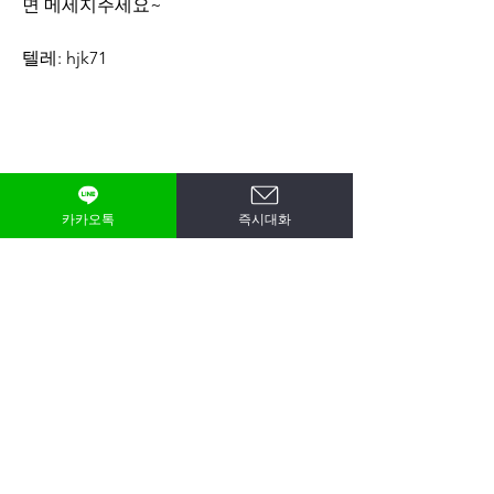
면 메세지주세요~ 
텔레: hjk71
0
1
720
카카오톡
즉시대화
Write a comment...
Newest
omyut0921
Oct 31, 2024
•
소중한 후기 잘보았습니다. 대략 어떤분인지 
알거 같습니다. 항상 관심 가져주셔서 감사합
니다.