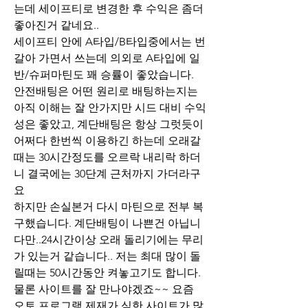
는데 세이프티로 변경한 후 수익은 좀더 
좋아진거 같네요.. 
세이프티 안에 A타입/B타입중에서는 번
갈아 가면서 쓰는데 의외로 A타입에 일
반/슈퍼마틴도 꽤 승률이 좋았습니다.
안전배팅은 어떤 원리로 배팅하는지는 
아직 이해는 잘 안가지만 시드 대비 수익
성은 좋았고, 계단배팅은 항상 그럿듯이 
어쩌다 한번씩 이용하긴 하는데 오래갈
때는 30시간정도를 오르락 내리락 하더
니 결국에는 30단계 근처까지 가더라구
요 
하지만 손실본거 다시 마틴으로 전부 복
구했습니다. 계단배팅이 나쁜건 아닙니
다만..24시간이상 오래 돌리기에는 무리
가 있는거 같습니다.. 저는 최대 많이 돌
릴때는 50시간동안 켜놓고기도 합니다. 
물론 사이트를 잘 만나야겠죠~~ 요즘 
오토 프로그램 제재가 심한 사이트가 많