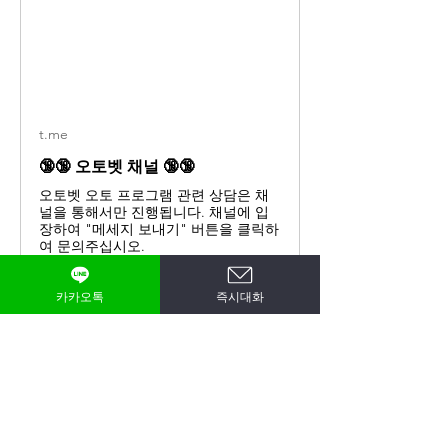
t.me
🔞🔞 오토벳 채널 🔞🔞
오토벳 오토 프로그램 관련 상담은 채
널을 통해서만 진행됩니다. 채널에 입
장하여 "메세지 보내기" 버튼을 클릭하
여 문의주십시오.
소개
그룹에 오신 것을 환영합니다. 다른 회원
카카오톡
즉시대화
과의 교류 및 업데이트 수신, 동영상 공
자세히 보기
유 등의 활동을 시작하세요.
0
0
25
명
siyeoung lee
팔로우
hjkiyy
hjkiyy