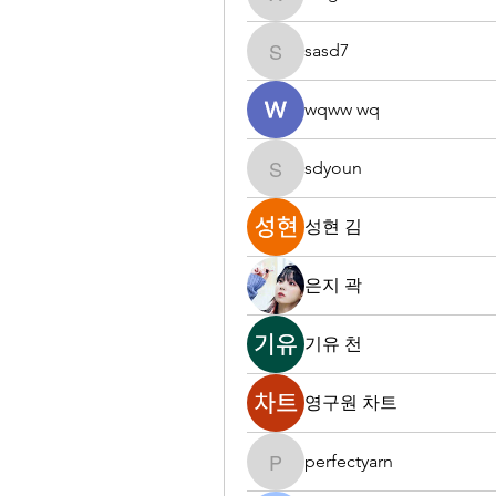
xing3636
sasd7
sasd7
wqww wq
sdyoun
sdyoun
성현 김
은지 곽
기유 천
영구원 차트
perfectyarn
perfectyarn