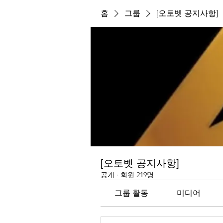
홈
그룹
[오토벳 공지사항]
[오토벳 공지사항]
공개
·
회원 219명
그룹 활동
미디어