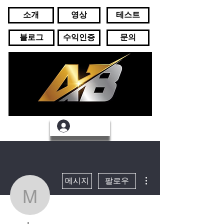
소개
영상
테스트
블로그
수익인증
문의
로그인
더보기
메시지
팔로우
mrcha