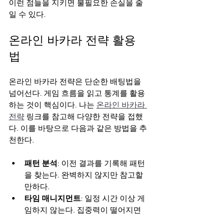
이런 점들을 지키면 불필요한 손실을 줄
일 수 있다.
온라인 바카라 전략 활용
법
온라인 바카라 전략은 단순한 배팅법을 
넘어선다. 게임 흐름을 읽고 통계를 활용
하는 것이 핵심이다. 나는 
온라인 바카라 
전략
 링크를 참고해 다양한 전략을 접했
다. 이를 바탕으로 다음과 같은 방법을 추
천한다.
패턴 분석
: 이전 결과를 기록해 패턴
을 찾는다. 완벽하지 않지만 참고할 
만하다.
타임 매니지먼트
: 일정 시간 이상 게
임하지 않는다. 집중력이 떨어지면 