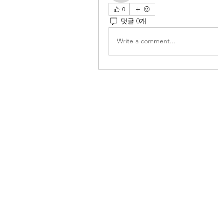
0
댓글 0개
Write a comment...