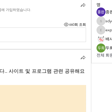
명
룹에 가입하였습니다.
종완
sdy
sdyoun
660회 조회
exp
expert5
배
두희
전체 회원
다.. 사이트 및 프로그램 관련 공유해요