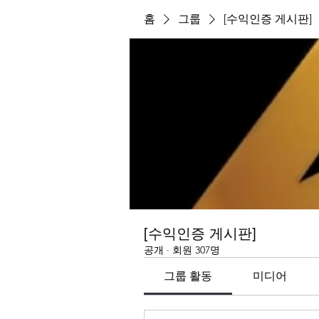
홈
그룹
[수익인증 게시판]
[수익인증 게시판]
공개
·
회원 307명
그룹 활동
미디어