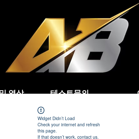
및 영상
테스트문의
Widget Didn’t Load
Check your internet and refresh
this page.
If that doesn’t work, contact us.